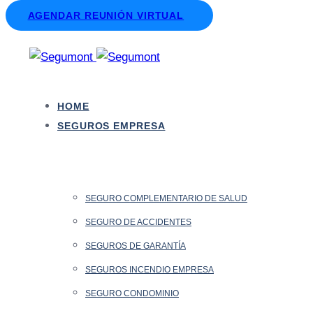
Skip
Skip
AGENDAR REUNIÓN VIRTUAL
links
to
primary
navigation
Skip
HOME
to
SEGUROS EMPRESA
content
SEGURO COMPLEMENTARIO DE SALUD
SEGURO DE ACCIDENTES
SEGUROS DE GARANTÍA
SEGUROS INCENDIO EMPRESA
SEGURO CONDOMINIO